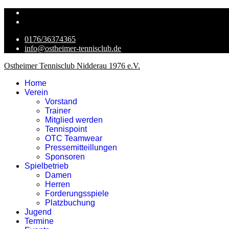
0176/36374365
info@ostheimer-tennisclub.de
Ostheimer Tennisclub Nidderau 1976 e.V.
Home
Verein
Vorstand
Trainer
Mitglied werden
Tennispoint
OTC Teamwear
Pressemitteillungen
Sponsoren
Spielbetrieb
Damen
Herren
Forderungsspiele
Platzbuchung
Jugend
Termine