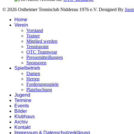
© 2026 Ostheimer Tennisclub Nidderau 1976 e.V. Designed By
Joo
Home
Verein
Vorstand
Trainer
Mitglied werden
Tennispoint
OTC Teamwear
Pressemitteillungen
Sponsoren
Spielbetrieb
Damen
Herren
Forderungsspiele
Platzbuchung
Jugend
Termine
Events
Bilder
Klubhaus
Archiv
Kontakt
Impressum & Datenschutzerklärung