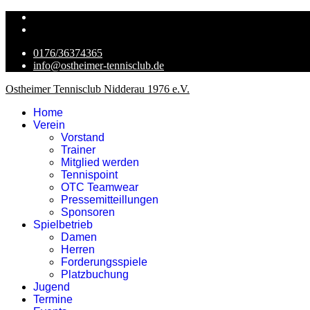
0176/36374365
info@ostheimer-tennisclub.de
Ostheimer Tennisclub Nidderau 1976 e.V.
Home
Verein
Vorstand
Trainer
Mitglied werden
Tennispoint
OTC Teamwear
Pressemitteillungen
Sponsoren
Spielbetrieb
Damen
Herren
Forderungsspiele
Platzbuchung
Jugend
Termine