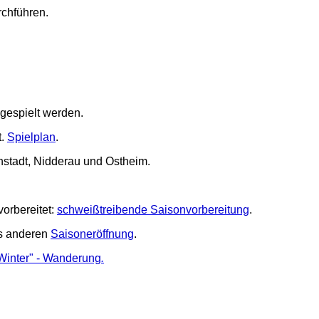
chführen.
gespielt werden.
t.
Spielplan
.
nstadt, Nidderau und Ostheim.
orbereitet:
schweißtreibende Saisonvorbereitung
.
was anderen
Saisoneröffnung
.
Winter" - Wanderung
.