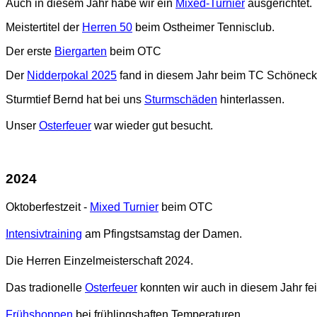
Auch in diesem Jahr habe wir ein
Mixed-Turnier
ausgerichtet.
Meistertitel der
Herren 50
beim Ostheimer Tennisclub.
Der erste
Biergarten
beim OTC
Der
Nidderpokal 2025
fand in diesem Jahr beim TC Schöneck 
Sturmtief Bernd hat bei uns
Sturmschäden
hinterlassen.
Unser
Osterfeuer
war wieder gut besucht.
2024
Oktoberfestzeit -
Mixed Turnier
beim OTC
Intensivtraining
am Pfingstsamstag der Damen.
Die Herren Einzelmeisterschaft 2024.
Das tradion
elle
Osterfeuer
konnten wir auch in diesem Jahr fei
.
Frühshoppen
bei frühlingshaften Temperaturen