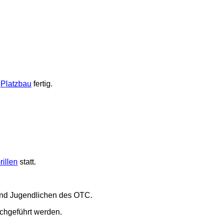
m
Platzbau
fertig.
illen
statt.
und Jugendlichen des OTC.
chgeführt werden.