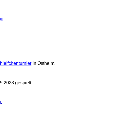
ng
.
hleifchenturnier
in Ostheim.
.2023 gespielt.
g
.