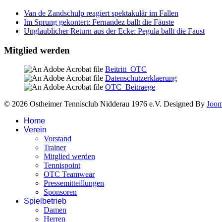
Van de Zandschulp reagiert spektakulär im Fallen
Im Sprung gekontert: Fernandez ballt die Fäuste
Unglaublicher Return aus der Ecke: Pegula ballt die Faust
Mitglied werden
Beitritt_OTC
Datenschutzerklaerung
OTC_Beitraege
© 2026 Ostheimer Tennisclub Nidderau 1976 e.V. Designed By
Joo
Home
Verein
Vorstand
Trainer
Mitglied werden
Tennispoint
OTC Teamwear
Pressemitteillungen
Sponsoren
Spielbetrieb
Damen
Herren