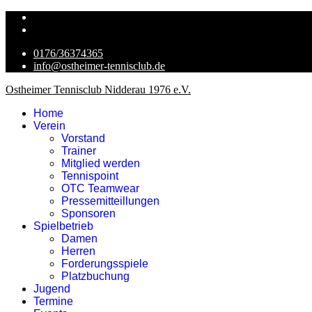
0176/36374365
info@ostheimer-tennisclub.de
Ostheimer Tennisclub Nidderau 1976 e.V.
Home
Verein
Vorstand
Trainer
Mitglied werden
Tennispoint
OTC Teamwear
Pressemitteillungen
Sponsoren
Spielbetrieb
Damen
Herren
Forderungsspiele
Platzbuchung
Jugend
Termine