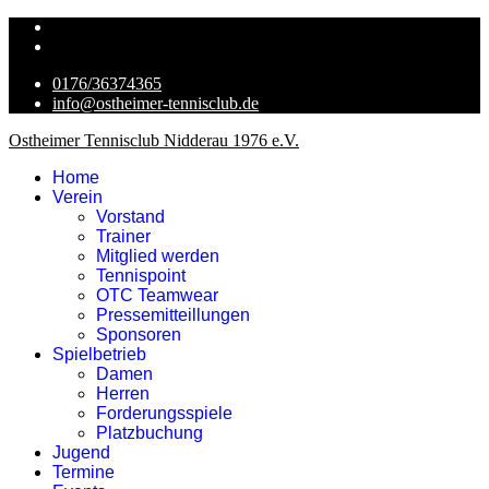
0176/36374365
info@ostheimer-tennisclub.de
Ostheimer Tennisclub Nidderau 1976 e.V.
Home
Verein
Vorstand
Trainer
Mitglied werden
Tennispoint
OTC Teamwear
Pressemitteillungen
Sponsoren
Spielbetrieb
Damen
Herren
Forderungsspiele
Platzbuchung
Jugend
Termine