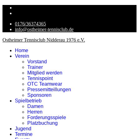
0176/36374365
info@ostheimer-tennisclub.de
Ostheimer Tennisclub Nidderau 1976 e.V.
Home
Verein
Vorstand
Trainer
Mitglied werden
Tennispoint
OTC Teamwear
Pressemitteillungen
Sponsoren
Spielbetrieb
Damen
Herren
Forderungsspiele
Platzbuchung
Jugend
Termine