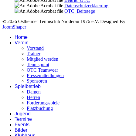
Beitritt_OTC
Datenschutzerklaerung
OTC_Beitraege
© 2026 Ostheimer Tennisclub Nidderau 1976 e.V. Designed By
JoomShaper
Home
Verein
Vorstand
Trainer
Mitglied werden
Tennispoint
OTC Teamwear
Pressemitteillungen
Sponsoren
Spielbetrieb
Damen
Herren
Forderungsspiele
Platzbuchung
Jugend
Termine
Events
Bilder
Klubhaus