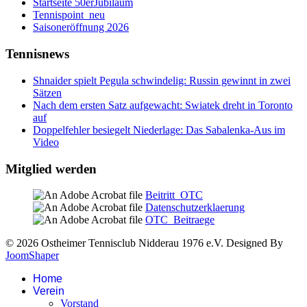
Startseite 50erJubiläum
Tennispoint_neu
Saisoneröffnung 2026
Tennisnews
Shnaider spielt Pegula schwindelig: Russin gewinnt in zwei
Sätzen
Nach dem ersten Satz aufgewacht: Swiatek dreht in Toronto
auf
Doppelfehler besiegelt Niederlage: Das Sabalenka-Aus im
Video
Mitglied werden
Beitritt_OTC
Datenschutzerklaerung
OTC_Beitraege
© 2026 Ostheimer Tennisclub Nidderau 1976 e.V. Designed By
JoomShaper
Home
Verein
Vorstand