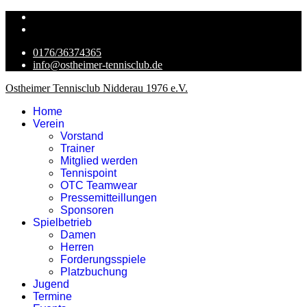
0176/36374365
info@ostheimer-tennisclub.de
Ostheimer Tennisclub Nidderau 1976 e.V.
Home
Verein
Vorstand
Trainer
Mitglied werden
Tennispoint
OTC Teamwear
Pressemitteillungen
Sponsoren
Spielbetrieb
Damen
Herren
Forderungsspiele
Platzbuchung
Jugend
Termine