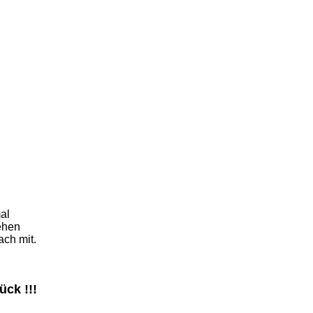
al
ehen
ach mit.
ück !!!