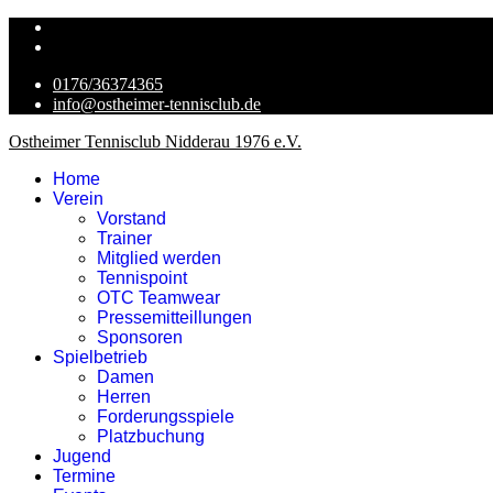
0176/36374365
info@ostheimer-tennisclub.de
Ostheimer Tennisclub Nidderau 1976 e.V.
Home
Verein
Vorstand
Trainer
Mitglied werden
Tennispoint
OTC Teamwear
Pressemitteillungen
Sponsoren
Spielbetrieb
Damen
Herren
Forderungsspiele
Platzbuchung
Jugend
Termine