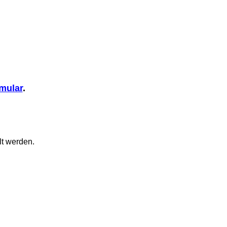
mular
.
lt werden.